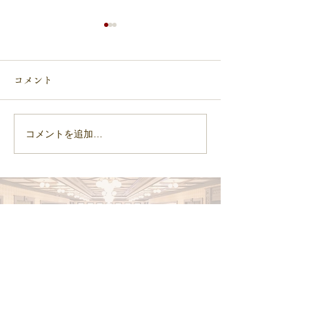
コメント
コメントを追加…
2025年度 入社式を開催い
2025年度新卒
たしました！
トリー受付を締
した。
​選考応募フォーム
エントリーする
オンライン説明会・ホテル見学