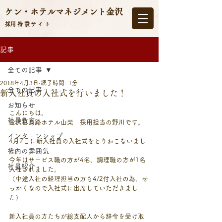
ケン・ホテルマネジメント
金沢
​採用特設サイト
記事
全ての記事
2018年4月3日
読了時間: 1分
全ての記事
新入社員の入社式を行いました！
お知らせ
こんにちは。
社員教育
金沢白鳥路ホテル山楽　採用担当の野川です。
インターンシップ
4月2日に新入社員の入社式をとりおこないまし
た。
社内の雰囲気
今年はサービス職の方が4名、調理職の方が1名
社員紹介
入社されました。
（中途入社の経理担当の方も4/2付入社の為、せ
っかくなので入社式に出席していただきまし
た）
新入社員の方たちが総支配人から辞令を受け取