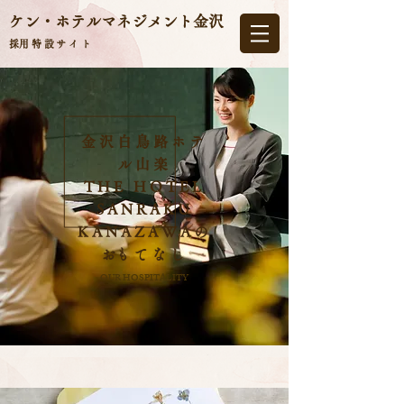
ケン・ホテルマネジメント
金沢
​採用特設サイト
金沢白鳥路ホテ
ル山楽
THE HOTEL
SANRAKU
KANAZAWAの
​おもてなし
OUR HOSPITALITY