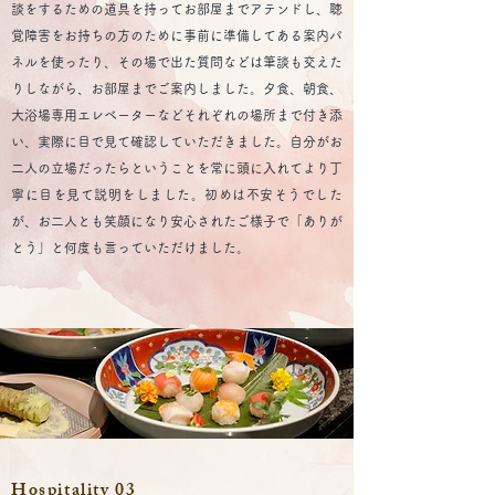
談をするための道具を持ってお部屋までアテンドし、聴
覚障害をお持ちの方のために事前に準備してある案内パ
ネルを使ったり、その場で出た質問などは筆談も交えた
りしながら、お部屋までご案内しました。夕食、朝食、
大浴場専用エレベーターなどそれぞれの場所まで付き添
い、実際に目で見て確認していただきました。自分がお
二人の立場だったらということを常に頭に入れてより丁
寧に目を見て説明をしました。
初めは不安そうでした
が、お二人とも笑顔になり安心されたご様子で「ありが
とう」と何度も言っていただけました。
Hospitality 03