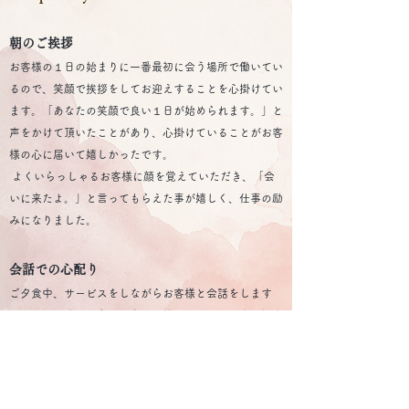
朝のご挨拶
お客様の１日の始まりに一番最初に会う場所で働いてい
るので、笑顔で挨拶をしてお迎えすることを心掛けてい
ます。「あなたの笑顔で良い１日が始められます。」と
声をかけて頂いたことがあり、心掛けていることがお客
様の心に届いて嬉しかったです。
よくいらっしゃるお客様に顔を覚えていただき、「会
いに来たよ。」と言ってもらえた事が嬉しく、仕事の励
みになりました。
会話での心配り
ご夕食中、サービスをしながらお客様と会話をします
が、会話が弾むように、自分が持つ石川県の歴史や観光
名所の知識以外にもお客様のご出身をお伺いしそのご当
地のお話などもします。会話が弾むとお食事をより楽し
んで頂くことができ、喜んでお話していらっしゃるお顔
を見ると嬉しく、とてもやりがいを感じます。