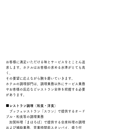
お客様に満足いただける味とサービスをとことん追
求します。ホテルはお客様の求める水準がとても高
く、
その要望に応えながら腕を磨いていきます。
ホテルの調理部門は、調理業務以外にサービス業務
やお客様の反応などレストラン全体を把握する必要
があります。
■レストラン調理（和食・洋食）
ブッフェレストラン「スワン」で提供するオード
ブル
・和食等の調理業務
加賀料理「まほろば」で提供する会席
料理の調理
および補助業務、営業時間前スタンバイ、盛り付