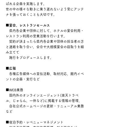
ばれる企画を実施します。
世の中の様々な動きに乗り遅れないよう常にアンテ
ナを張っておくことも大切です。
■宴会、レストランセールス
県内各企業や団体に対して、ホテルの宴会利用・
レストラン利用の営業活動を行います。
契約が決まったら県内各企業や団体の担当者の方
と連絡を取り合い、会合や大規模宴会の段取りを組
み立てて
施行を
プロデュースします。
■広報
各種広告媒体への宣伝活動、取材対応、館内イベ
ントの企画・実行など
​■WEB業務
​ 国内外のオンラインエージェント(楽天トラベ
ル、じゃらん、一休など)に掲載する情報の管理、
自社公式ホームページの更新・リニューアル業務
など
■宿泊予約・レベニューマネジメント