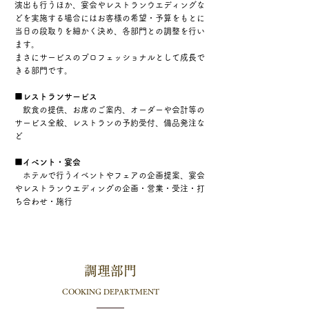
演出も行うほか、宴会やレストランウエディングな
どを実施する場合には
お客様の希望・予算をもとに
当日の段取りを細かく決め、各部門との調整を行い
ます。
まさにサービスのプロフェッショナルとして成長で
きる部門です。
■レストランサービス
飲食の提供、お席のご案内、オーダーや会計等の
サービス全般、レストランの予約受付、備品発注な
ど
■イベント・宴会
ホテルで行うイベントやフェアの企画提案、宴会
やレストランウエディングの企画・営業・受注・打
ち合わせ・施行
調理部門
​COOKING DEPARTMENT