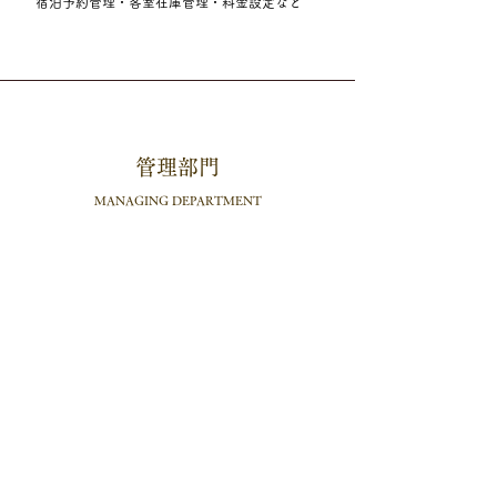
​ 宿泊予約管理・客室在庫管理・料金設定など
管理部門
​MANAGING DEPARTMENT
管理部門はホテルの裏方としてホテル運営を支える
と同時に、ホテル全体を見渡し支援していく能力が
求められます。
お客様を目の前に最前線で働くスタッフが最大限の
力を発揮できるよう、職場環境を整えることが必要
です。
■人事、総務
給与計算、各種保険手続き、人材採用、法令への
対応