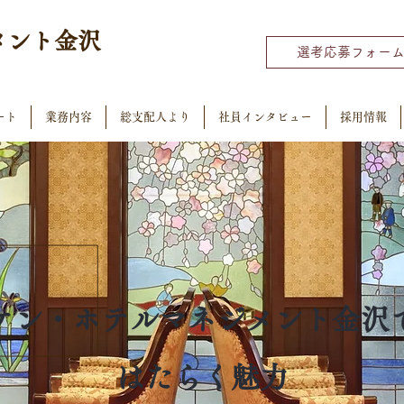
メント
金沢
選考応募フォー
ート
業務内容
総支配人より
社員インタビュー
採用情報
ケン・ホテルマネジメント金沢
​はたらく魅力