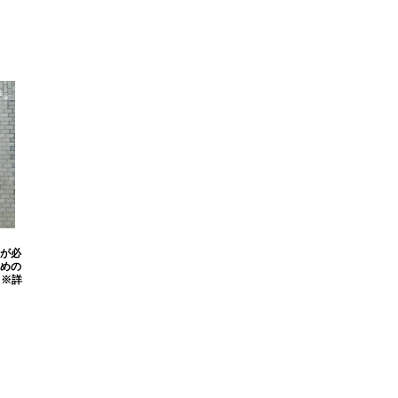
が必
めの
。※詳