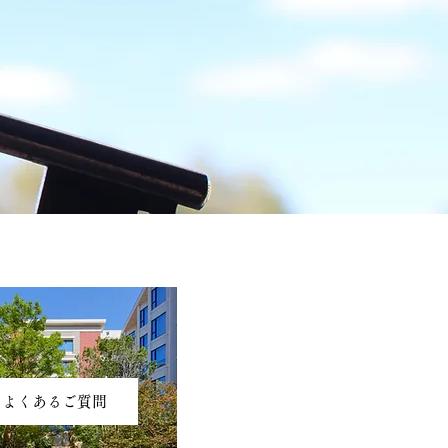
テキストなどを追加する
よくあるご質問
x Code のコレクション
接続してください。