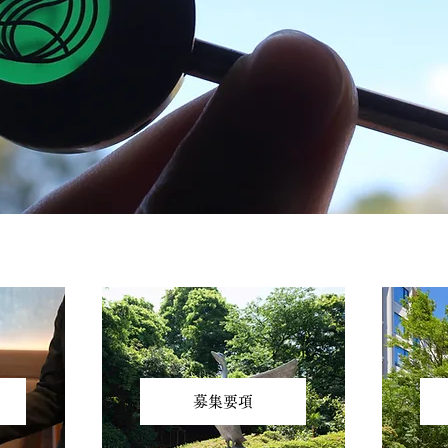
を
画像、テキストなどを追加する
画像、
募集要項
か、Wix Code のコレクション
か、Wi
と接続してください。
と