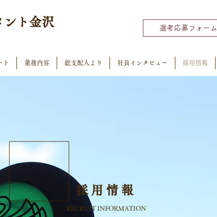
メント
金沢
選考応募フォー
ート
業務内容
総支配人より
社員インタビュー
採用情報
採用情報
RECRUIT INFORMATION