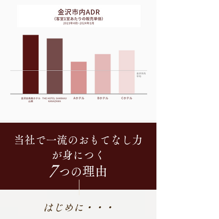
当社で一流のおもてなし力
が身につく
7
理由
つ
の
はじめに・・・