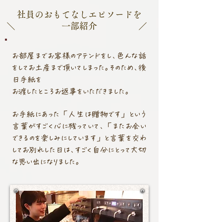
社員のおもてなしエピソードを
一部紹介
＼
／
お部屋までお客様のアテンドをし、色んな話
をしてお土産まで頂いてしまった。そのため、後
日手紙を
お渡したところお返事をいただきました。
お手紙にあった「人生は贈物です」という
言葉がすごく心に残っていて、「またお会い
できるのを楽しみにしています」と言葉を交わ
してお別れした日は、すごく自分にとって大切
な思い出になりました。