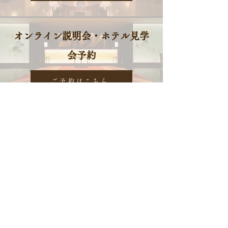
オンライン説明会・ホテル見学
会予約
ご予約はこちら
金沢白鳥路 ホテル山楽
〒920-0937 石川県金沢市丸の内6-3
>> Google map
THE HOTEL SANRAKU KANAZAWA
​〒920-0902 石川県金沢市尾張町1-1-1
>> Google map
採用に関するお問合せ先