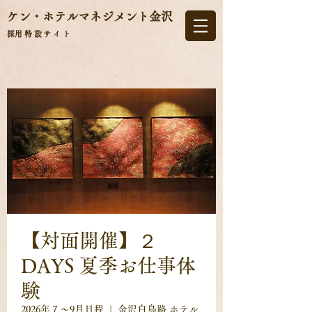
ケン・ホテルマネジメント
金沢
​採用特設サイト
【対面開催】２
DAYS 夏季お仕事体
験
2026年７～9月日程
  |  
金沢白鳥路 ホテル