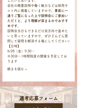
したいと思います。
会社の概要説明や働く魅力などは採用サ
イト内に掲載していますので
、事前に一
通りご覧になった上で説明会にご参加い
ただくと、より理解が深まるのでおすす
めです。
説明会当日もできるだけ双方向で進めた
いと思っていますので、ぜひどんどん質
問して疑問を解消する場にしてください♪
【日時】
5/28（金）9:30～
※30分～1時間程度の開催を予定してお
ります
続きを読む >
​選考応募フォーム