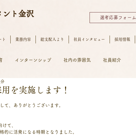
メント
金沢
選考応募フォー
ート
業務内容
総支配人より
社員インタビュー
採用情報
育
インターンシップ
社内の雰囲気
社員紹介
1分
卒採用を実施します！
して、ありがとうございます。
向けて、
格的に活発になる時期となりました。