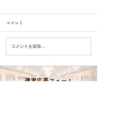
コメント
5月度 月間MV
コメントを追加…
【総合職】2027年度新卒
採用 エントリー受付を締
め切りました。
​選考応募フォーム
エントリーする
オンライン説明会・ホテル見学
会予約