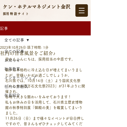
ケン・ホテルマネジメント
金沢
​採用特設サイト
記事
全ての記事
2023年10月25日
読了時間: 1分
全ての記事
社内の日常風景をご紹介♪
皆さんこんにちは。採用担当の中原です。
お知らせ
社員教育
朝夕は本格的に冷え込む日が増えてまいりまし
たが、皆様いかがお過ごしでしょうか。
インターンシップ
石川県では、10月14日（土）より国民文化祭
「いしかわ百万石文化祭2023」が31年ぶりに開
社内の雰囲気
催され、
社員紹介
各地で大きな賑わいをみせております！
私もお休みの日を活用して、石川県立歴史博物
館の秋季特別展「御殿の美」を鑑賞してまいり
ました。
11月26日（日）まで様々なイベントが目白押し
ですので、皆さんもぜひチェックしてみてくだ