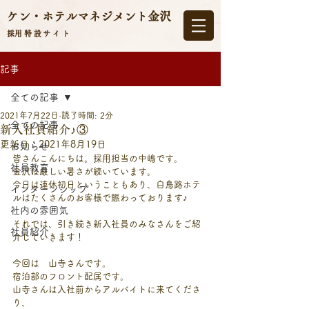
ケン・ホテルマネジメント
金沢
​採用特設サイト
記事
全ての記事
2021年7月22日
読了時間: 2分
全ての記事
新入社員紹介♪③
更新日：
2021年8月19日
お知らせ
皆さんこんにちは。採用担当の中嶋です。
社員教育
金沢は厳しい暑さが続いています。
今日は連休初日ということもあり、白鳥路ホテ
インターンシップ
ルはたくさんのお客様で賑わっております♪
社内の雰囲気
それでは、引き続き新入社員のみなさんをご紹
社員紹介
介していきます！
今回は　山寺さんです。
宿泊部のフロント配属です。
山寺さんは入社前からアルバイトに来てくださ
り、