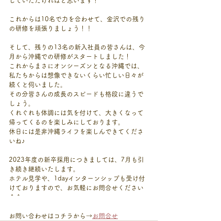
していただければと思います！
これからは10名で力を合わせて、金沢での残り
の研修を頑張りましょう！！
そして、残りの13名の新入社員の皆さんは、今
月から沖縄での研修がスタートしました！
これからまさにオンシーズンとなる沖縄では、
私たちからは想像できないくらい忙しい日々が
続くと伺いました。
その分皆さんの成長のスピードも格段に違うで
しょう。
くれぐれも体調には気を付けて、大きくなって
帰ってくるのを楽しみにしております。
休日には是非沖縄ライフを楽しんできてくださ
いね♪
2023年度の新卒採用につきましては、7月も引
き続き継続いたします。
ホテル見学や、1dayインターンシップも受け付
けておりますので、お気軽にお問合せください
＾＾
お問い合わせはコチラから→
お問合せ