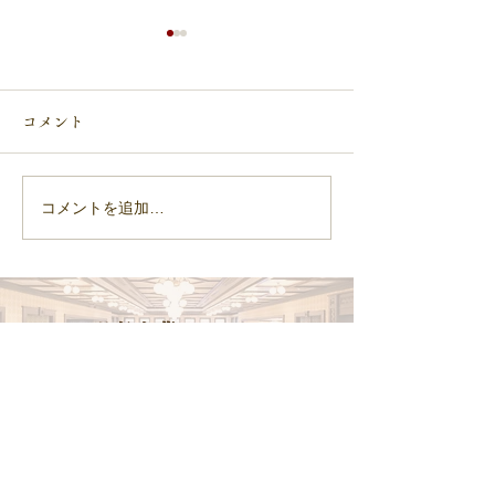
コメント
5月度 月間MV
コメントを追加…
【総合職】2027年度新卒
採用 エントリー受付を締
め切りました。
​選考応募フォーム
エントリーする
オンライン説明会・ホテル見学