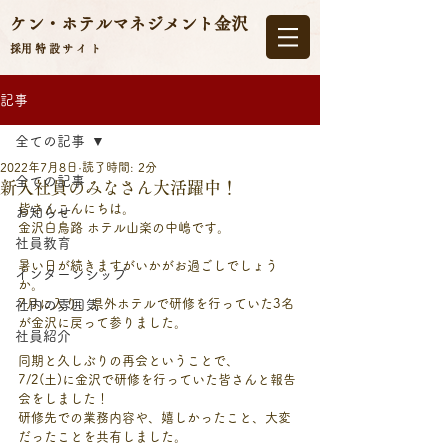
ケン・ホテルマネジメント
金沢
​採用特設サイト
記事
全ての記事
2022年7月8日
読了時間: 2分
全ての記事
新入社員のみなさん大活躍中！
皆さんこんにちは。
お知らせ
金沢白鳥路 ホテル山楽の中嶋です。
社員教育
暑い日が続きますがいかがお過ごしでしょう
インターンシップ
か。
7月に入り、県外ホテルで研修を行っていた3名
社内の雰囲気
が金沢に戻って参りました。
社員紹介
同期と久しぶりの再会ということで、
7/2(土)に金沢で研修を行っていた皆さんと報告
会をしました！
研修先での業務内容や、嬉しかったこと、大変
だったことを共有しました。