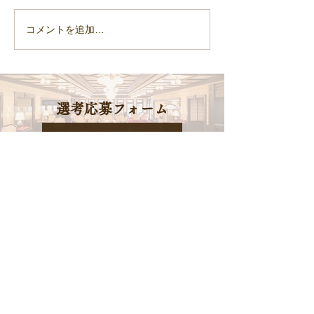
5月度 月間MV
コメントを追加…
【総合職】2027年度新卒
採用 エントリー受付を締
め切りました。
​選考応募フォーム
エントリーする
オンライン説明会・ホテル見学
会予約
ご予約はこちら