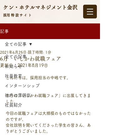
ケン・ホテルマネジメント
金沢
​採用特設サイト
記事
全ての記事
2021年6月25日
読了時間: 1分
全ての記事
6月 いしかわ就職フェア
更新日：
2021年8月19日
お知らせ
社員教育
こんにちは。採用担当の中嶋です。
インターンシップ
社内の雰囲気
本日は「いしかわ就職フェア」に出展してきま
した。
社員紹介
今回の就職フェアは大規模のものではなかった
のですが、
会社説明を聞いてくださった学生の皆さん、あ
りがとうございました。